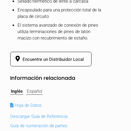
Sellado hermético de lente a carcasa
Encapsulado para una protección total de la
placa de circuito
El sistema avanzado de conexión de pines
utiliza terminaciones de pines de latón
macizo con recubrimiento de estaño.
Encuentre un Distribuidor Local
Información relacionada
Inglés
Español
O
keyboard_arrow_down
Hoja de Datos
Comparar
Descargar Guía de Referencia
Guía de numeración de partes
[MISSING: mobile_display_warn