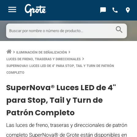
menu
chat_bubble
call
location_on
search
ILUMINACIÓN DE SEÑALIZACIÓN
keyboard_arrow_right
keyboard_arrow_right
LUCES DE FRENO, TRASERAS Y DIRECCIONALES
keyboard_arrow_right
SUPERNOVA® LUCES LED DE 4" PARA STOP, TAIL Y TURN DE PATRÓN
COMPLETO
SuperNova® Luces LED de 4"
para Stop, Tail y Turn de
Patrón Completo
Las luces de freno, traseras y direccionales de patrón
completo SuperNova® de Grote están disponibles en