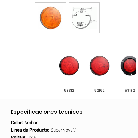
53312
52162
53182
Especificaciones técnicas
Color:
Ámbar
Línea de Producto:
SuperNova®
Voltaje:
12 V