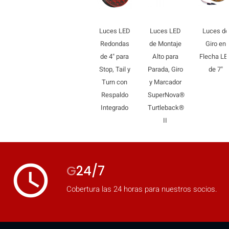
Luces LED
Luces LED
Luces de
Redondas
de Montaje
Giro en
de 4" para
Alto para
Flecha LE
Stop, Tail y
Parada, Giro
de 7"
Turn con
y Marcador
Respaldo
SuperNova®
Integrado
Turtleback®
II
access_time
G
24/7
Cobertura las 24 horas para nuestros socios.