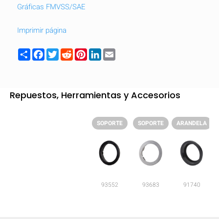
Gráficas FMVSS/SAE
Please turn your phone to ]
Imprimir página
Share
Facebook
Twitter
Reddit
Pinterest
LinkedIn
Email
Repuestos, Herramientas y Accesorios
SOPORTE
SOPORTE
ARANDELA
93552
93683
91740