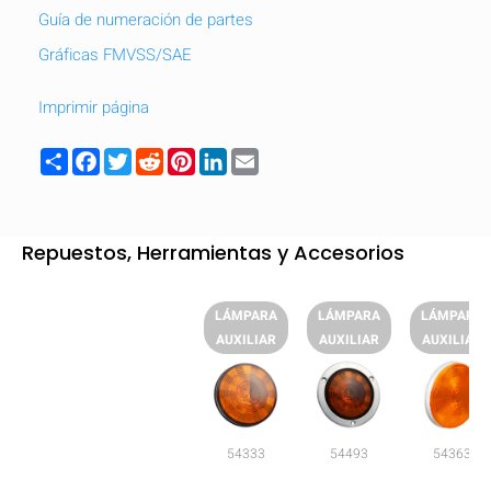
Guía de numeración de partes
Gráficas FMVSS/SAE
Imprimir página
Share
Facebook
Twitter
Reddit
Pinterest
LinkedIn
Email
Repuestos, Herramientas y Accesorios
LÁMPARA
LÁMPARA
LÁMPARA
AUXILIAR
AUXILIAR
AUXILIAR
54333
54493
54363