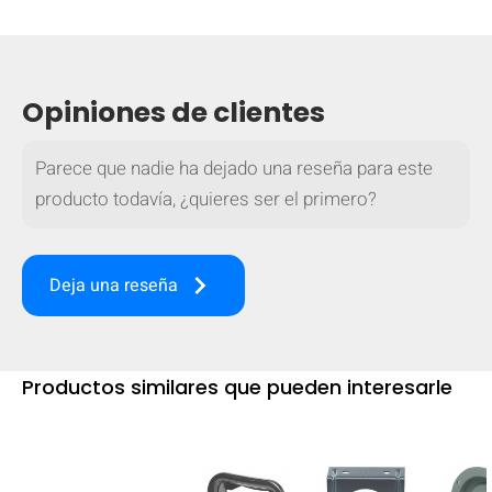
Opiniones de clientes
Parece que nadie ha dejado una reseña para este
producto todavía, ¿quieres ser el primero?
keyboard_arrow_right
Deja una reseña
Productos similares que pueden interesarle
OCULTAR
keyboard_arrow_down
Comparar
[MISSING: