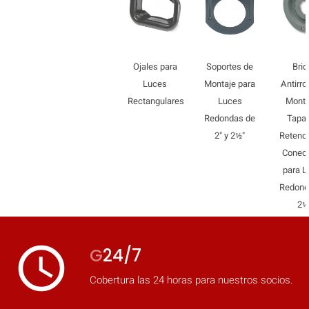
mobile_display_warn Please
turn your phone to ]
Ojales para
Soportes de
Brid
Luces
Montaje para
Antirro
Rectangulares
Luces
Monta
Redondas de
Tapa
2" y 2½"
Retenci
Conec
para 
Redond
2½
access_time
G
24/7
Cobertura las 24 horas para nuestros socios.