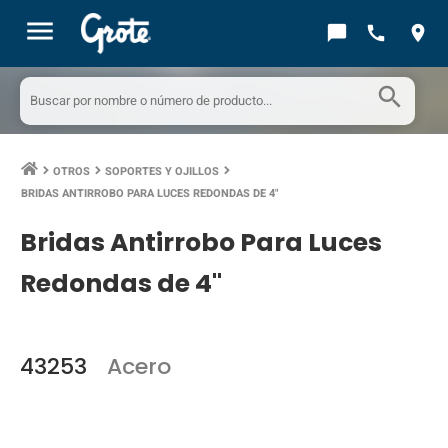
menu
chat_bubble
call
location_on
search
OTROS
SOPORTES Y OJILLOS
keyboard_arrow_right
keyboard_arrow_right
keyboard_arrow_right
BRIDAS ANTIRROBO PARA LUCES REDONDAS DE 4"
Bridas Antirrobo Para Luces
Redondas de 4"
43253
Acero