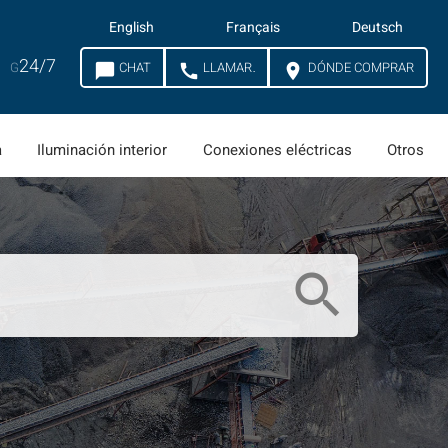
English
Français
Deutsch
24/7
G
CHAT
LLAMAR
DÓNDE COMPRAR
chat_bubble
call
location_on
a
Iluminación interior
Conexiones eléctricas
Otros
search