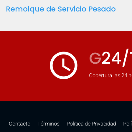
Remolque de Servicio Pesado
G
24/
access_time
Cobertura las 24 h
Contacto
Términos
Política de Privacidad
Pol