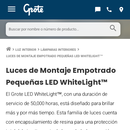
menu
chat_bubble
call
location_on
search
LUZ INTERIOR
LÁMPARAS INTERIORES
keyboard_arrow_right
keyboard_arrow_right
keyboard_arrow_right
LUCES DE MONTAJE EMPOTRADO PEQUEÑAS LED WHITELIGHT™
Luces de Montaje Empotrado
Pequeñas LED WhiteLight™
El Grote LED WhiteLight™, con una duración de
servicio de 50,000 horas, está diseñado para brillar
más y por más tiempo. Esta familia de luces cuenta
con encapsulamiento de resina para una protección