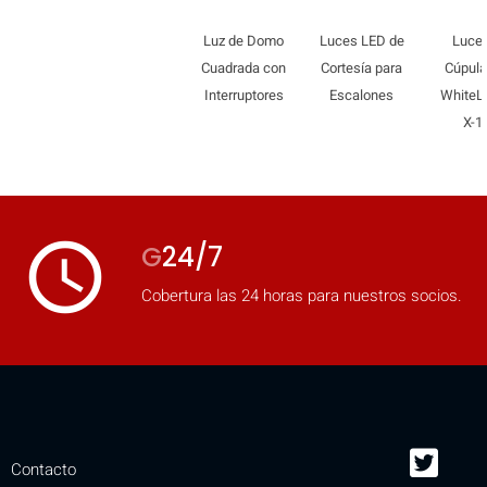
Luz de Domo
Luces LED de
Luce
Cuadrada con
Cortesía para
Cúpul
Interruptores
Escalones
WhiteL
X-1
access_time
G
24/7
Cobertura las 24 horas para nuestros socios.
Contacto