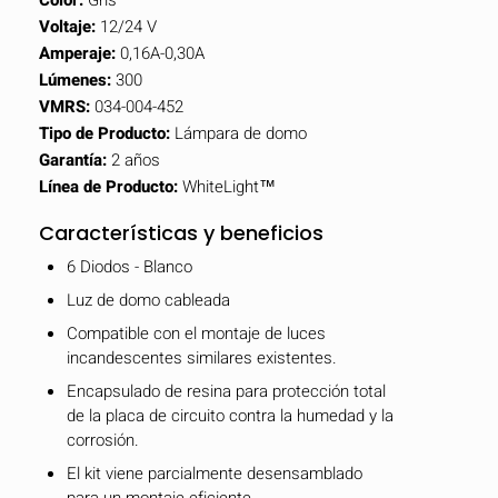
Voltaje:
12/24 V
Amperaje:
0,16A-0,30A
Lúmenes:
300
VMRS:
034-004-452
Tipo de Producto:
Lámpara de domo
Garantía:
2 años
Línea de Producto:
WhiteLight™
Características y beneficios
6 Diodos - Blanco
Luz de domo cableada
Compatible con el montaje de luces
incandescentes similares existentes.
Encapsulado de resina para protección total
de la placa de circuito contra la humedad y la
corrosión.
El kit viene parcialmente desensamblado
para un montaje eficiente.