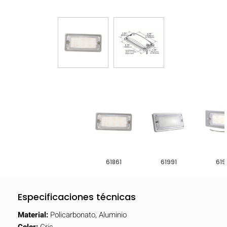
61861
61991
619
Especificaciones técnicas
Material:
Policarbonato, Aluminio
Color:
Gris