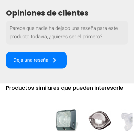
mobile_display_warn Please
Opiniones de clientes
turn your phone to ]
Parece que nadie ha dejado una reseña para este
producto todavía, ¿quieres ser el primero?
keyboard_arrow_right
Deja una reseña
Productos similares que pueden interesarle