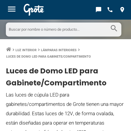
menu
chat_bubble
call
location_on
search
LUZ INTERIOR
LÁMPARAS INTERIORES
keyboard_arrow_right
keyboard_arrow_right
keyboard_arrow_right
LUCES DE DOMO LED PARA GABINETE/COMPARTIMENTO
Luces de Domo LED para
Gabinete/Compartimento
Las luces de cúpula LED para
gabinetes/compartimentos de Grote tienen una mayor
durabilidad. Estas luces de 12V, de forma ovalada,
están diseñadas para operar en temperaturas