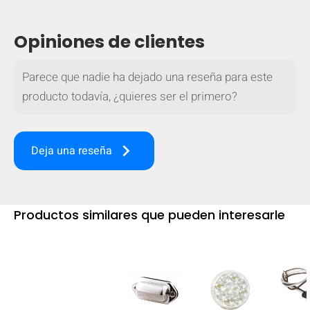
mobile_display_warn Please
Opiniones de clientes
turn your phone to ]
Parece que nadie ha dejado una reseña para este
producto todavía, ¿quieres ser el primero?
keyboard_arrow_right
Deja una reseña
Productos similares que pueden interesarle