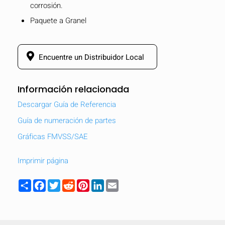
corrosión.
Paquete a Granel
Encuentre un Distribuidor Local
Información relacionada
Descargar Guía de Referencia
Guía de numeración de partes
Gráficas FMVSS/SAE
Imprimir página
OCULTAR
keyboard_arrow_down
Share
Facebook
Twitter
Reddit
Pinterest
LinkedIn
Email
Comparar
[MISSING: