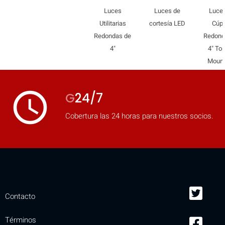
Luces
Luces de
Luce
Utilitarias
cortesía LED
Cúp
Redondas de
Redond
4"
4" Tor
Mount
access_time
G
24/7
Cobertura las 24 horas para nuestros socios.
Contacto
Términos