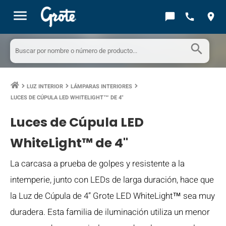
menu
chat_bubble
call
location_on
search
LUZ INTERIOR
LÁMPARAS INTERIORES
keyboard_arrow_right
keyboard_arrow_right
keyboard_arrow_right
LUCES DE CÚPULA LED WHITELIGHT™ DE 4"
Luces de Cúpula LED
WhiteLight™ de 4"
La carcasa a prueba de golpes y resistente a la
intemperie, junto con LEDs de larga duración, hace que
la Luz de Cúpula de 4” Grote LED WhiteLight™ sea muy
duradera. Esta familia de iluminación utiliza un menor