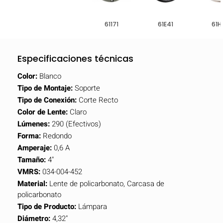
61171
61E41
61H
Especificaciones técnicas
Color:
Blanco
Tipo de Montaje:
Soporte
Tipo de Conexión:
Corte Recto
Color de Lente:
Claro
Lúmenes:
290 (Efectivos)
Forma:
Redondo
Amperaje:
0,6 A
Tamaño:
4"
VMRS:
034-004-452
Material:
Lente de policarbonato, Carcasa de
policarbonato
Tipo de Producto:
Lámpara
Diámetro:
4,32"