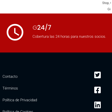
Stop, C
Gir
access_time
G
24/7
Cobertura las 24 horas para nuestros socios.
Contacto
Términos
Política de Privacidad
Política de Cookies