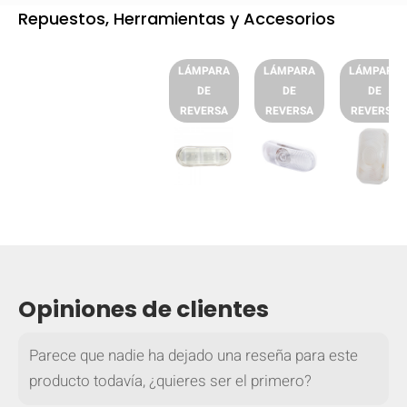
Repuestos, Herramientas y Accesorios
LÁMPARA
LÁMPARA
LÁMPARA
DE
DE
DE
REVERSA
REVERSA
REVERSA
62751
62521
62381
Opiniones de clientes
OCULTAR
keyboard_arrow_down
Comparar
Parece que nadie ha dejado una reseña para este
producto todavía, ¿quieres ser el primero?
[MISSING: