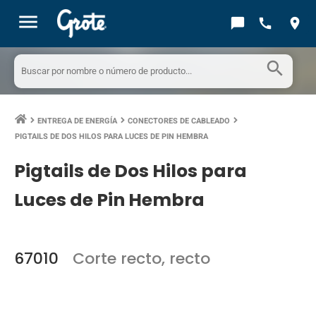
menu
chat_bubble
call
location_on
search
ENTREGA DE ENERGÍA
CONECTORES DE CABLEADO
keyboard_arrow_right
keyboard_arrow_right
keyboard_arrow_right
PIGTAILS DE DOS HILOS PARA LUCES DE PIN HEMBRA
Pigtails de Dos Hilos para
Luces de Pin Hembra
67010
Corte recto, recto