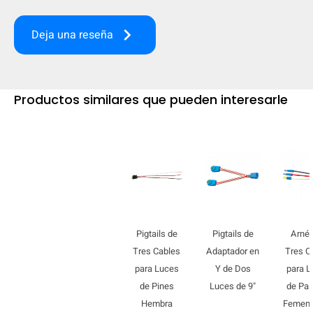
mobile_display_warn Please
keyboard_arrow_right
Deja una reseña
turn your phone to ]
Productos similares que pueden interesarle
Pigtails de
Pigtails de
Arné
Tres Cables
Adaptador en
Tres C
para Luces
Y de Dos
para L
de Pines
Luces de 9"
de Pa
Hembra
Femeni