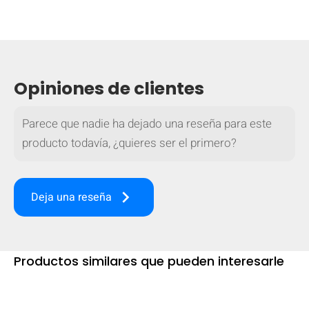
Opiniones de clientes
Parece que nadie ha dejado una reseña para este
producto todavía, ¿quieres ser el primero?
keyboard_arrow_right
Deja una reseña
OCULTAR
keyboard_arrow_down
Comparar
Productos similares que pueden interesarle
[MISSING: