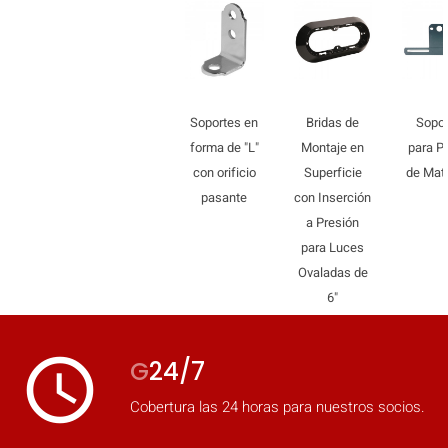
mobile_display_warn Please
turn your phone to ]
Soportes en
Bridas de
Sopor
forma de "L"
Montaje en
para P
con orificio
Superficie
de Matr
pasante
con Inserción
a Presión
para Luces
Ovaladas de
6"
access_time
G
24/7
Cobertura las 24 horas para nuestros socios.