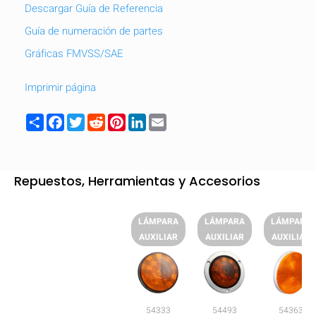
Descargar Guía de Referencia
Guía de numeración de partes
Gráficas FMVSS/SAE
Imprimir página
Share
Facebook
Twitter
Reddit
Pinterest
LinkedIn
Email
Repuestos, Herramientas y Accesorios
LÁMPARA
LÁMPARA
LÁMPARA
AUXILIAR
AUXILIAR
AUXILIAR
54333
54493
54363