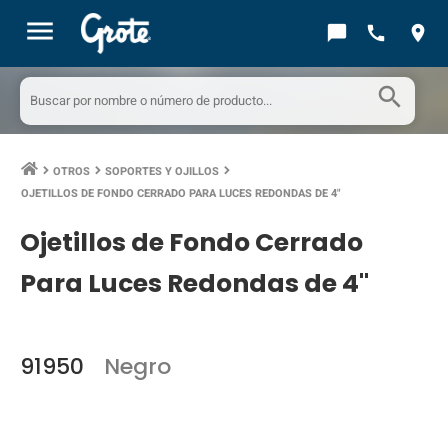
menu
chat_bubble
call
location_on
search
OTROS
SOPORTES Y OJILLOS
keyboard_arrow_right
keyboard_arrow_right
keyboard_arrow_right
OJETILLOS DE FONDO CERRADO PARA LUCES REDONDAS DE 4"
Ojetillos de Fondo Cerrado
Para Luces Redondas de 4"
91950
Negro