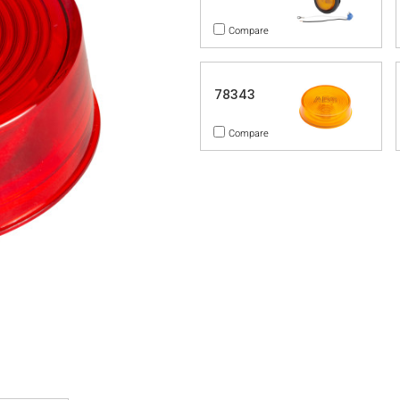
Compare
78343
Compare