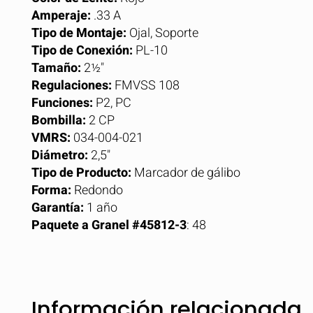
Amperaje:
.33 A
Tipo de Montaje:
Ojal, Soporte
Tipo de Conexión:
PL-10
Tamaño:
2½"
Regulaciones:
FMVSS 108
Funciones:
P2, PC
Bombilla:
2 CP
VMRS:
034-004-021
Diámetro:
2,5"
Tipo de Producto:
Marcador de gálibo
Forma:
Redondo
Garantía:
1 año
Paquete a Granel #45812-3
: 48
Información relacionada