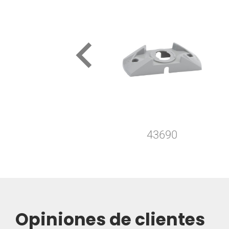
keyboard_arrow_left
43690
Opiniones de clientes