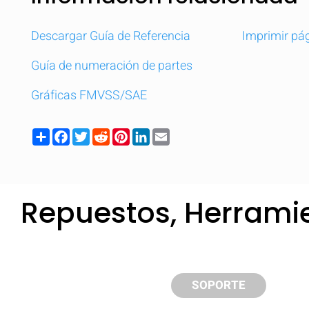
Descargar Guía de Referencia
Imprimir pá
Guía de numeración de partes
Gráficas FMVSS/SAE
Share
Facebook
Twitter
Reddit
Pinterest
LinkedIn
Email
Repuestos, Herrami
Comparar
Com
SOPORTE