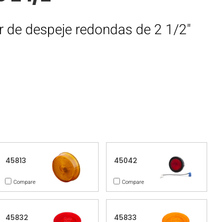
or de despeje redondas de 2 1/2"
45813
45042
Compare
Compare
45832
45833