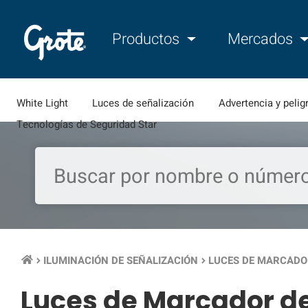
Productos
Mercados
White Light
Luces de señalización
Advertencia y pelig
Tecnologías de Seguridad Star
ILUMINACIÓN DE SEÑALIZACIÓN
LUCES DE MARCADO
keyboard_arrow_right
keyboard_arrow_right
Luces de Marcador de