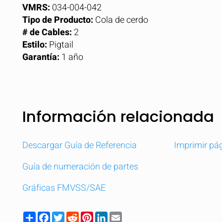
VMRS:
034-004-042
Tipo de Producto:
Cola de cerdo
# de Cables:
2
Estilo:
Pigtail
Garantía:
1 año
Información relacionada
Descargar Guía de Referencia
Imprimir pá
Guía de numeración de partes
Gráficas FMVSS/SAE
Share
Facebook
Twitter
Reddit
Pinterest
LinkedIn
Email