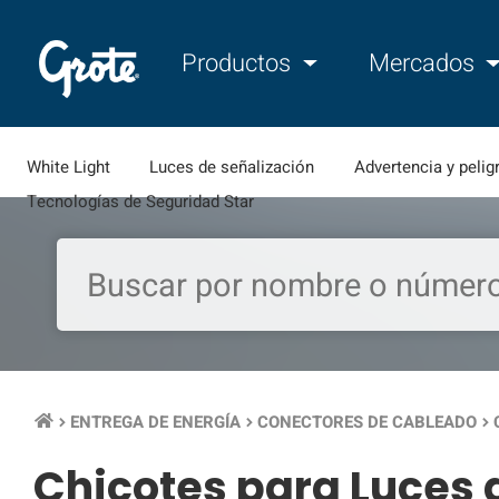
Productos
Mercados
White Light
Luces de señalización
Advertencia y pelig
Tecnologías de Seguridad Star
ENTREGA DE ENERGÍA
CONECTORES DE CABLEADO
keyboard_arrow_right
keyboard_arrow_right
keyboard_arrow_right
Chicotes para Luces 