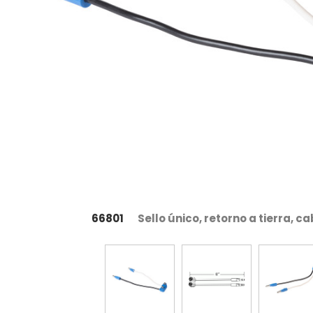
66801
Sello único, retorno a tierra, ca