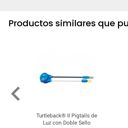
Productos similares que pu
keyboard_arrow_left
Turtleback® II Pigtails de
Luz con Doble Sello