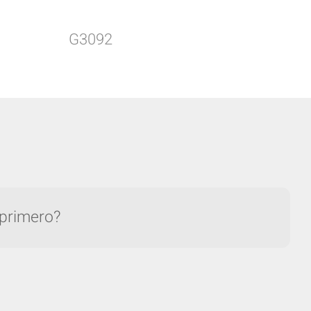
G3092
 primero?