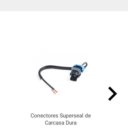
keyboard_arrow_right
Conectores Superseal de
Carcasa Dura