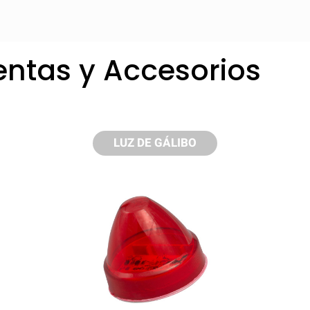
entas y Accesorios
LUZ DE GÁLIBO
pare rápidamente hasta 5 productos de Gro