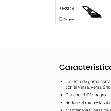
81-2304
Compare
Característic
La junta de goma corta
con el Versa, Versa Shor
Caucho EPDM negro
Reduce el ruido y la vib
Mantiene las líneas de a