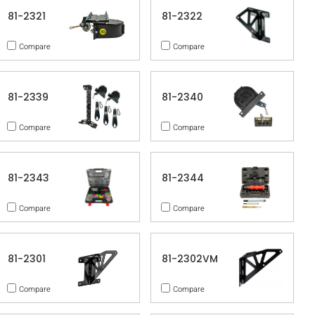
81-2321
81-2322
Compare
Compare
81-2339
81-2340
Compare
Compare
81-2343
81-2344
Compare
Compare
81-2301
81-2302VM
Compare
Compare