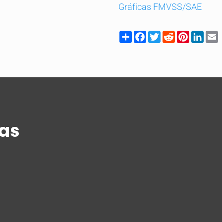
Gráficas FMVSS/SAE
Share
Facebook
Twitter
Reddit
Pinteres
Link
as