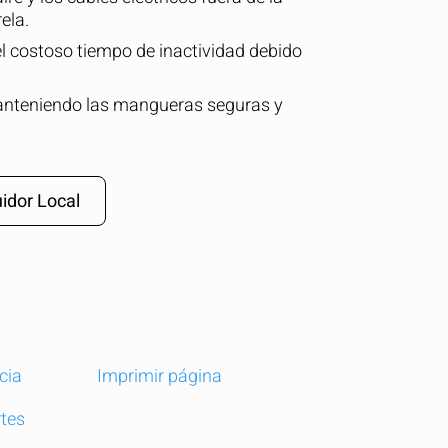
ela.
el costoso tiempo de inactividad debido
anteniendo las mangueras seguras y
idor Local
OCULTAR
cia
Imprimir página
keyboard_arrow_down
te...
tes