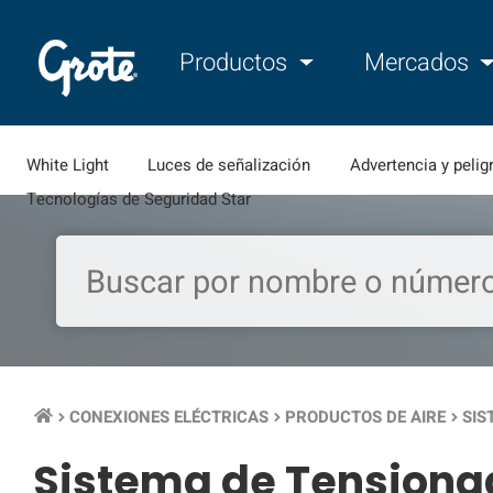
Productos
Mercados
White Light
Luces de señalización
Advertencia y pelig
Tecnologías de Seguridad Star
CONEXIONES ELÉCTRICAS
PRODUCTOS DE AIRE
SIS
keyboard_arrow_right
keyboard_arrow_right
keyboard_arrow_right
Sistema de Tensiona