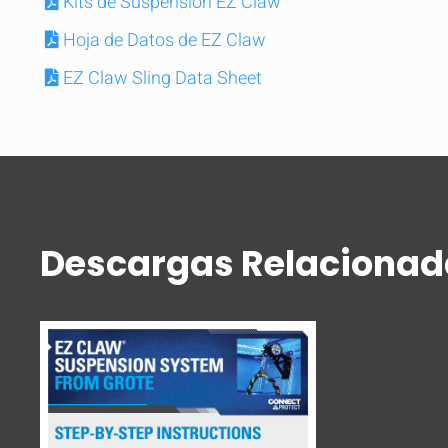
Kits de Suspensión EZ Claw
Hoja de Datos de EZ Claw
EZ Claw Sling Data Sheet
Descargas Relacionad