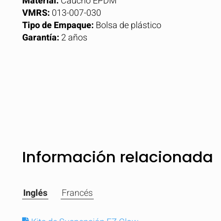
Material:
Caucho EPDM
VMRS:
013-007-030
Tipo de Empaque:
Bolsa de plástico
Garantía:
2 años
Información relacionada
Comparar
Inglés
Francés
Com