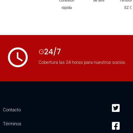
conexión
de aire
Tensio
rápida
EZ C
access_time
G
24/7
Cobertura las 24 horas para nuestros socios.
OCULTAR
keyboard_arrow_down
Contacto
Comparar
Términos
[MISSING: