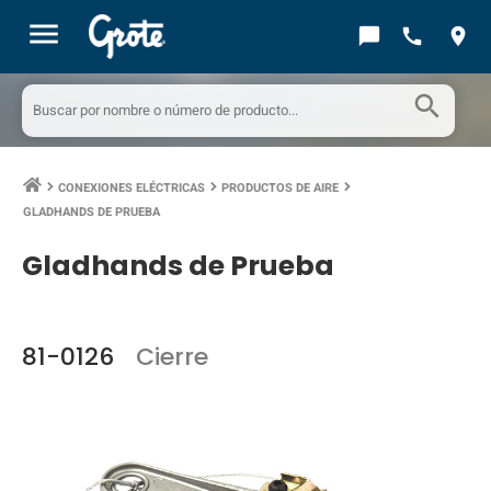
menu
chat_bubble
call
location_on
search
CONEXIONES ELÉCTRICAS
PRODUCTOS DE AIRE
keyboard_arrow_right
keyboard_arrow_right
keyboard_arrow_right
GLADHANDS DE PRUEBA
Gladhands de Prueba
81-0126
Cierre