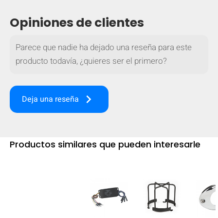
Opiniones de clientes
Parece que nadie ha dejado una reseña para este
producto todavía, ¿quieres ser el primero?
keyboard_arrow_right
Deja una reseña
Productos similares que pueden interesarle
OCULTAR
keyboard_arrow_down
Comparar
[MISSING: