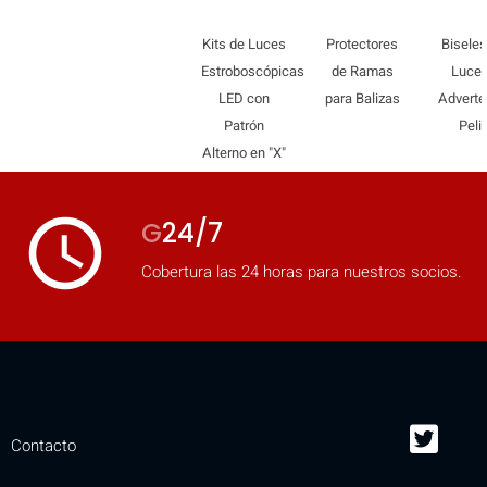
mobile_display_warn Please
Kits de Luces
Protectores
Biseles
turn your phone to ]
Estroboscópicas
de Ramas
Luces
LED con
para Balizas
Adverte
Patrón
Peli
Alterno en "X"
access_time
G
24/7
Cobertura las 24 horas para nuestros socios.
Contacto