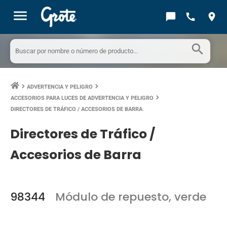
menu
chat_bubble
call
location_on
search
ADVERTENCIA Y PELIGRO
keyboard_arrow_right
keyboard_arrow_right
ACCESORIOS PARA LUCES DE ADVERTENCIA Y PELIGRO
keyboard_arrow_right
DIRECTORES DE TRÁFICO / ACCESORIOS DE BARRA
Directores de Tráfico /
Accesorios de Barra
98344
Módulo de repuesto, verde