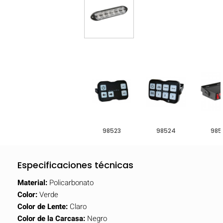
98523
98524
985
Especificaciones técnicas
Material:
Policarbonato
Color:
Verde
Color de Lente:
Claro
Color de la Carcasa:
Negro