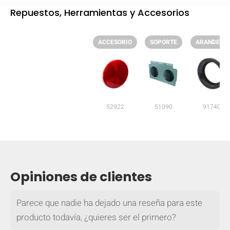
Repuestos, Herramientas y Accesorios
ACCESORIO
SOPORTE
ARANDELA
52922
51090
91740
Opiniones de clientes
OCULTAR
keyboard_arrow_down
Comparar
Parece que nadie ha dejado una reseña para este
producto todavía, ¿quieres ser el primero?
[MISSING: