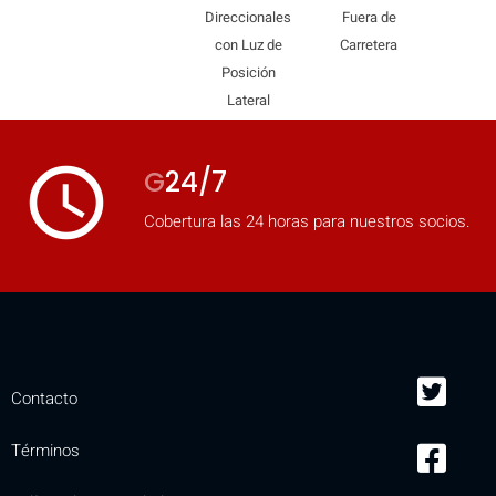
Direccionales
Fuera de
con Luz de
Carretera
Posición
Lateral
access_time
G
24/7
Cobertura las 24 horas para nuestros socios.
Contacto
Términos