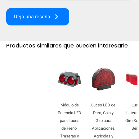
mobile_display_warn Please
keyboard_arrow_right
Deja una reseña
turn your phone to ]
Productos similares que pueden interesarle
Módulo de
Luces LED de
Luc
Potencia LED
Paro, Cola y
Lateral
para Luces
Giro para
Giro Se
de Freno,
Aplicaciones
Sent
Traseras y
Agrícolas y