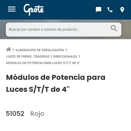
menu
chat_bubble
call
location_on
search
ILUMINACIÓN DE SEÑALIZACIÓN
keyboard_arrow_right
keyboard_arrow_right
LUCES DE FRENO, TRASERAS Y DIRECCIONALES
keyboard_arrow_right
MÓDULOS DE POTENCIA PARA LUCES S/T/T DE 4"
Módulos de Potencia para
Luces S/T/T de 4"
51052
Rojo