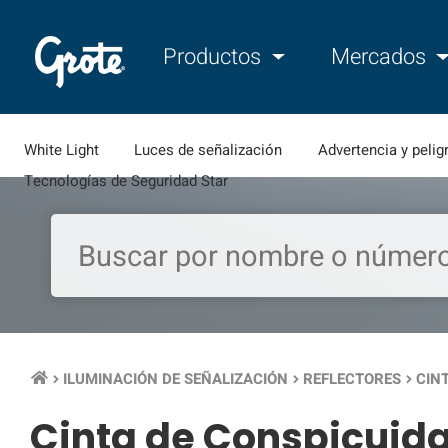
Productos
Mercados
White Light
Luces de señalización
Advertencia y pelig
Tecnologías de Seguridad Star
ILUMINACIÓN DE SEÑALIZACIÓN
REFLECTORES
CIN
keyboard_arrow_right
keyboard_arrow_right
keyboard_arrow_right
Cinta de Conspicuid