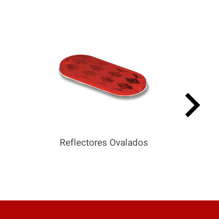
keyboard_arrow_right
Reflectores Ovalados