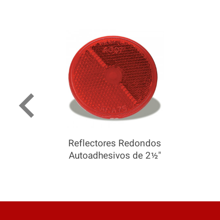
keyboard_arrow_left
Reflectores Redondos
Autoadhesivos de 2½"