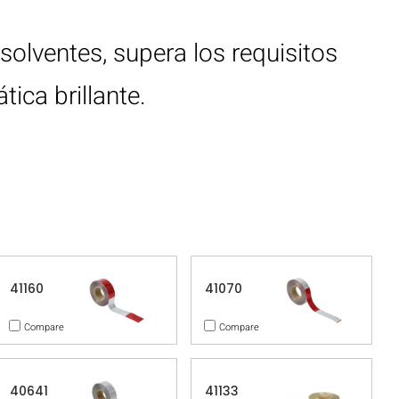
solventes, supera los requisitos
tica brillante.
41160
41070
Compare
Compare
40641
41133