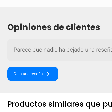
Opiniones de clientes
Parece que nadie ha dejado una reseña 
keyboard_arrow_right
Deja una reseña
Comparar
Com
Productos similares que pu