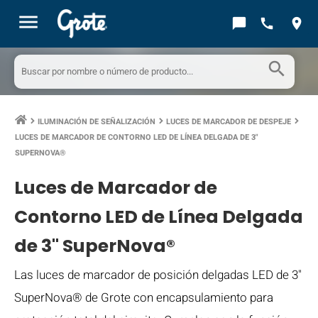
menu
chat_bubble
call
location_on
search
ILUMINACIÓN DE SEÑALIZACIÓN
LUCES DE MARCADOR DE DESPEJE
keyboard_arrow_right
keyboard_arrow_right
keyboard_arrow_right
LUCES DE MARCADOR DE CONTORNO LED DE LÍNEA DELGADA DE 3"
SUPERNOVA®
Luces de Marcador de
Contorno LED de Línea Delgada
de 3" SuperNova®
Las luces de marcador de posición delgadas LED de 3"
SuperNova® de Grote con encapsulamiento para