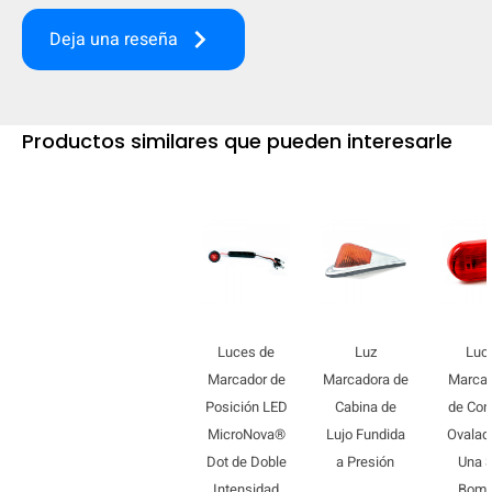
keyboard_arrow_right
Deja una reseña
Productos similares que pueden interesarle
Luces de
Luz
Luc
Marcador de
Marcadora de
Marca
Posición LED
Cabina de
de Con
MicroNova®
Lujo Fundida
Ovalad
Dot de Doble
a Presión
Una S
Intensidad
Bombi