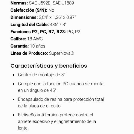
Normas:
SAE J592E, SAE J1889
Calefacción (S/N):
No
Dimensiones:
3,84" x 1,26" x 0,87"
Longitud del Cable:
435" / 3"
Funciones P2, PC, R7, R23:
PC, P2
Calibre:
18 AWG
Garantía:
10 años
Línea de Producto:
SuperNova®
Características y beneficios
Centro de montaje de 3"
Cumple con la función PC cuando se monta
en un ángulo de 45°.
Encapsulado de resina para protección total
de la placa de circuito
El diseño anti-torsión protege contra el
apriete excesivo y el agrietamiento de la
lente.