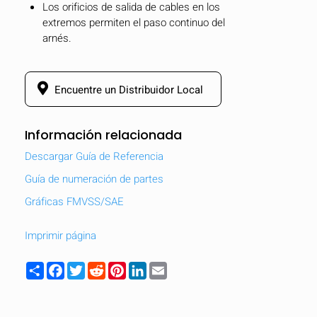
Los orificios de salida de cables en los
extremos permiten el paso continuo del
arnés.
Encuentre un Distribuidor Local
Información relacionada
Descargar Guía de Referencia
Guía de numeración de partes
Gráficas FMVSS/SAE
Imprimir página
OCULTAR
keyboard_arrow_down
Comparar
Share
Facebook
Twitter
Reddit
Pinterest
LinkedIn
Email
[MISSING: