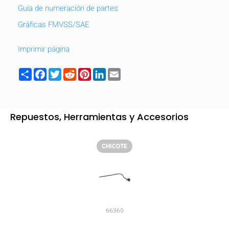
Guía de numeración de partes
Gráficas FMVSS/SAE
Imprimir página
Share
Facebook
Twitter
Reddit
Pinterest
LinkedIn
Email
Repuestos, Herramientas y Accesorios
CHICOTE
OCULTAR
keyboard_arrow_down
Comparar
66360
[MISSING: