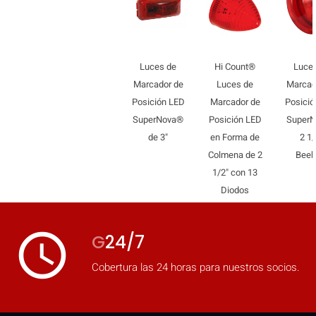
Luces de
Hi Count®
Luce
Marcador de
Luces de
Marcad
Posición LED
Marcador de
Posició
SuperNova®
Posición LED
Super
de 3"
en Forma de
2 1/
Colmena de 2
Beeh
1/2" con 13
Diodos
access_time
G
24/7
Cobertura las 24 horas para nuestros socios.