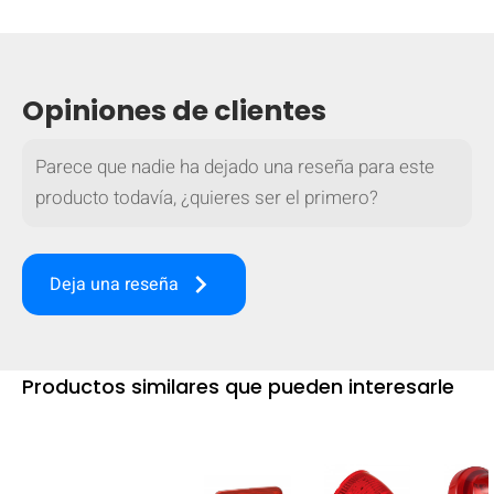
mobile_display_warn Please
turn your phone to ]
Opiniones de clientes
Parece que nadie ha dejado una reseña para este
producto todavía, ¿quieres ser el primero?
keyboard_arrow_right
Deja una reseña
Productos similares que pueden interesarle