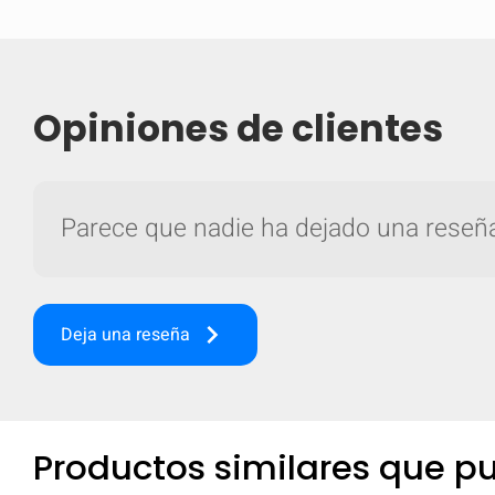
Opiniones de clientes
Parece que nadie ha dejado una reseña 
keyboard_arrow_right
Deja una reseña
Comparar
Com
Productos similares que pu