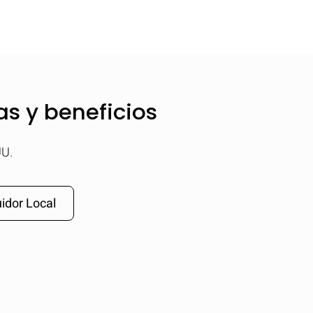
as y beneficios
UU.
idor Local