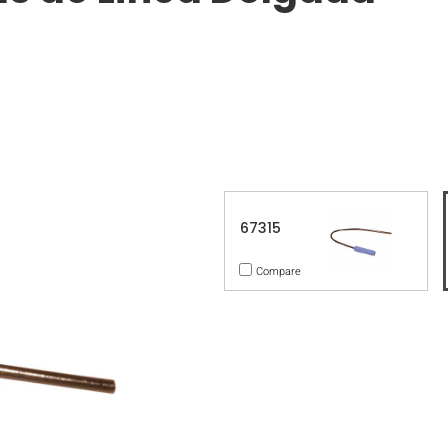
67315
Compare