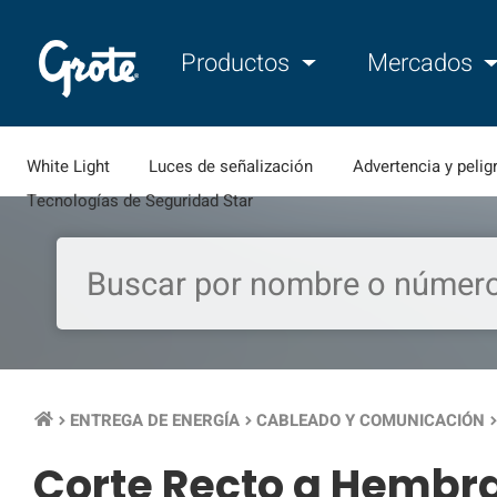
Productos
Mercados
White Light
Luces de señalización
Advertencia y pelig
Tecnologías de Seguridad Star
ENTREGA DE ENERGÍA
CABLEADO Y COMUNICACIÓN
keyboard_arrow_right
keyboard_arrow_right
keyboard_arrow
Corte Recto a Hembra