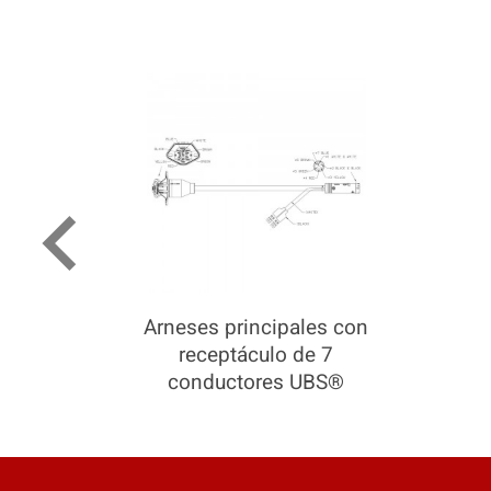
keyboard_arrow_left
Arneses principales con
receptáculo de 7
conductores UBS®