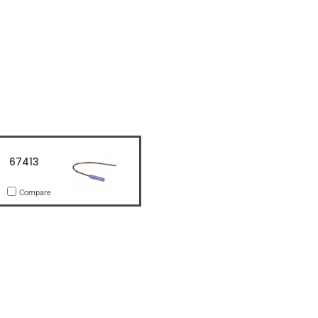
67413
Compare