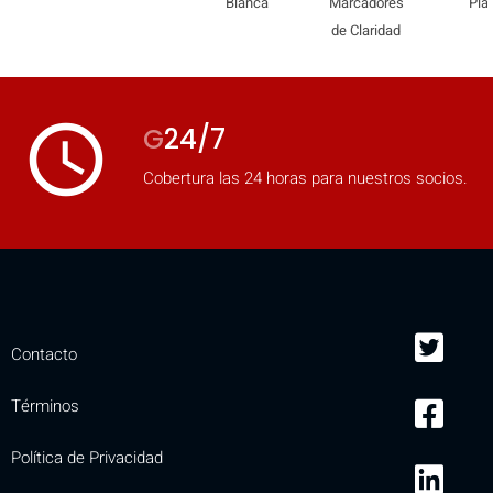
Blanca
Marcadores
Pla
de Claridad
access_time
G
24/7
Cobertura las 24 horas para nuestros socios.
Contacto
Términos
Política de Privacidad