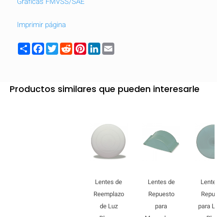
Gráficas FMVSS/SAE
Imprimir página
Share
Facebook
Twitter
Reddit
Pinterest
LinkedIn
Email
Productos similares que pueden interesarle
Lentes de
Lentes de
Lente
Reemplazo
Repuesto
Repu
de Luz
para
para L