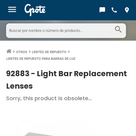
menu
chat_bubble
call
location_on
search
OTROS
LENTES DE REPUESTO
keyboard_arrow_right
keyboard_arrow_right
keyboard_arrow_right
LENTES DE REPUESTO PARA BARRAS DE LUZ
92883 -
Light Bar Replacement
Lenses
Sorry, this product is obsolete...