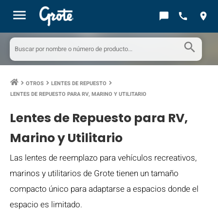
menu
chat_bubble
call
location_on
search
OTROS
LENTES DE REPUESTO
keyboard_arrow_right
keyboard_arrow_right
keyboard_arrow_right
LENTES DE REPUESTO PARA RV, MARINO Y UTILITARIO
Lentes de Repuesto para RV,
Marino y Utilitario
Las lentes de reemplazo para vehículos recreativos,
marinos y utilitarios de Grote tienen un tamaño
compacto único para adaptarse a espacios donde el
espacio es limitado.