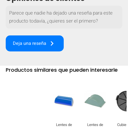
Parece que nadie ha dejado una reseña para este
producto todavía, ¿quieres ser el primero?
keyboard_arrow_right
Deja una reseña
Productos similares que pueden interesarle
OCULTAR
keyboard_arrow_down
Comparar
[MISSING:
Lentes de
Lentes de
Cubier