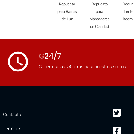
Repuesto
Repuesto
Docum
mobile_display_warn Please
para Barras
para
Lente
turn your phone to ]
de Luz
Marcadores
Reemp
de Claridad
access_time
G
24/7
Cobertura las 24 horas para nuestros socios.
Contacto
Términos