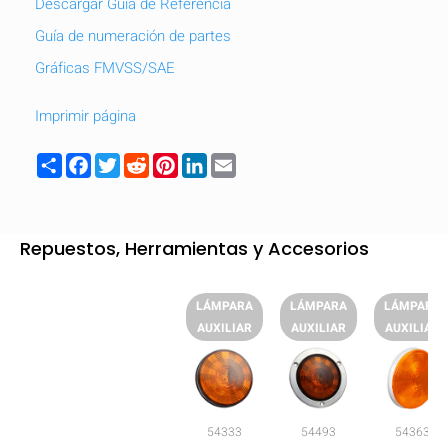
Descargar Guía de Referencia
Guía de numeración de partes
Gráficas FMVSS/SAE
Imprimir página
Share
Facebook
Twitter
Reddit
Pinterest
LinkedIn
Email
Repuestos, Herramientas y Accesorios
LÁMPARA
LÁMPARA
LÁMPARA
AUXILIAR
AUXILIAR
AUXILIAR
54333
54493
54363