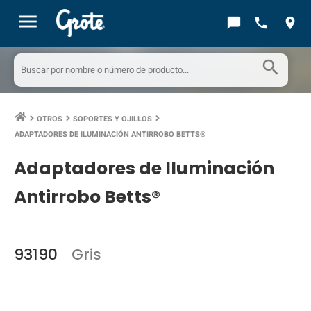
menu
chat_bubble
call
location_on
search
OTROS
SOPORTES Y OJILLOS
keyboard_arrow_right
keyboard_arrow_right
keyboard_arrow_right
ADAPTADORES DE ILUMINACIÓN ANTIRROBO BETTS®
Adaptadores de Iluminación
Antirrobo Betts®
93190
Gris