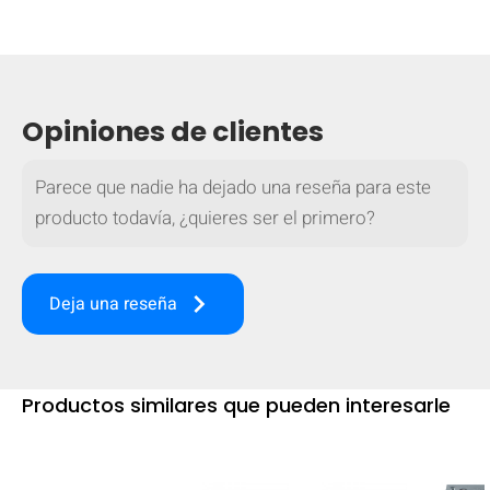
Opiniones de clientes
Parece que nadie ha dejado una reseña para este
producto todavía, ¿quieres ser el primero?
keyboard_arrow_right
Deja una reseña
OCULTAR
keyboard_arrow_down
Productos similares que pueden interesarle
Comparar
[MISSING: