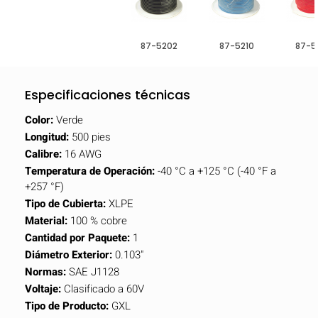
87-5202
87-5210
87-5
Especificaciones técnicas
Color:
Verde
Longitud:
500 pies
Calibre:
16 AWG
Temperatura de Operación:
-40 °C a +125 °C (-40 °F a
+257 °F)
Tipo de Cubierta:
XLPE
Material:
100 % cobre
Cantidad por Paquete:
1
Diámetro Exterior:
0.103"
Normas:
SAE J1128
Voltaje:
Clasificado a 60V
Tipo de Producto:
GXL