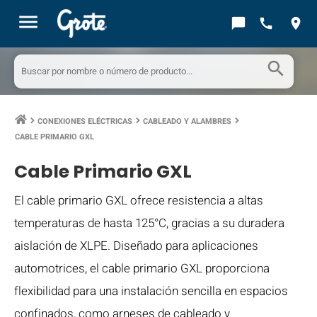
menu
chat_bubble
call
location_on
search
CONEXIONES ELÉCTRICAS
CABLEADO Y ALAMBRES
keyboard_arrow_right
keyboard_arrow_right
keyboard_arrow_right
CABLE PRIMARIO GXL
Cable Primario GXL
El cable primario GXL ofrece resistencia a altas
temperaturas de hasta 125°C, gracias a su duradera
aislación de XLPE. Diseñado para aplicaciones
automotrices, el cable primario GXL proporciona
flexibilidad para una instalación sencilla en espacios
confinados, como arneses de cableado y