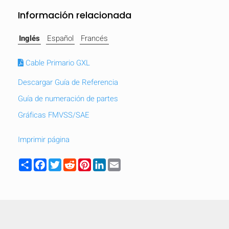
Información relacionada
Inglés
Español
Francés
Cable Primario GXL
Descargar Guía de Referencia
Guía de numeración de partes
Gráficas FMVSS/SAE
Imprimir página
Share
Facebook
Twitter
Reddit
Pinterest
LinkedIn
Email
OCULTAR
keyboard_arrow_down
Comparar
[MISSING: