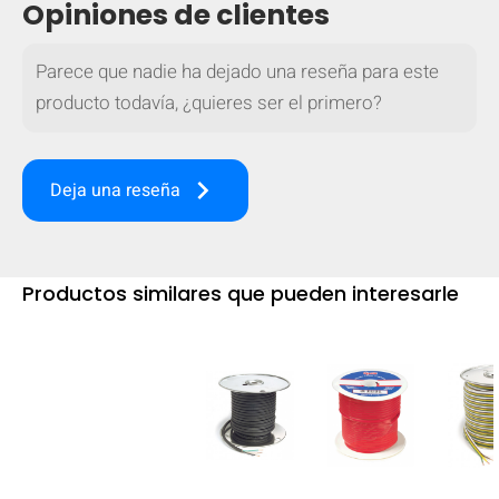
Opiniones de clientes
mobile_display_warn Please
Parece que nadie ha dejado una reseña para este
turn your phone to ]
producto todavía, ¿quieres ser el primero?
keyboard_arrow_right
Deja una reseña
Productos similares que pueden interesarle