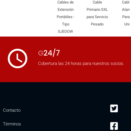
Cables de
Cable
Cable
Extensión
Primario SXL
Alam
Portátiles -
para Servicio
Paral
Tipo
Pesado
Uni
SJEOOW
access_time
G
24/7
Cobertura las 24 horas para nuestros socios.
Contacto
Términos