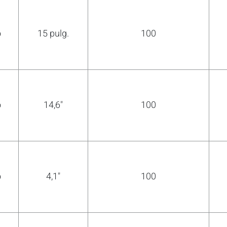
o
15 pulg.
100
COMPARAR
Agrega más productos para comparar.
o
14,6"
100
o
4,1"
100