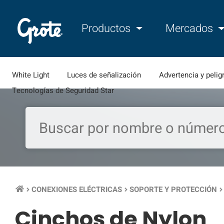
Productos
Mercados
White Light
Luces de señalización
Advertencia y pelig
Tecnologías de Seguridad Star
CONEXIONES ELÉCTRICAS
SOPORTE Y PROTECCIÓN
keyboard_arrow_right
keyboard_arrow_right
keyboard_arrow_rig
Cinchos de Nylon