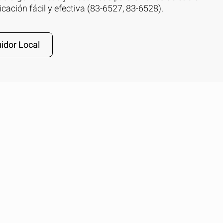
cación fácil y efectiva (83-6527, 83-6528).
idor Local
OCULTAR
keyboard_arrow_down
te...