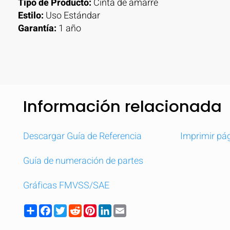
Tipo de Producto:
Cinta de amarre
Estilo:
Uso Estándar
Garantía:
1 año
Información relacionada
Descargar Guía de Referencia
Imprimir pá
Guía de numeración de partes
Gráficas FMVSS/SAE
Comparar
Com
Share
Facebook
Twitter
Reddit
Pinterest
LinkedIn
Email