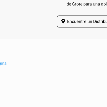
de Grote para una apli
Encuentre un Distribu
gina
pare rápidamente hasta 5 productos de Gro