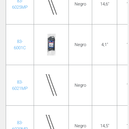
83-
Negro
14,6"
1
6025MP
83-
Negro
4,1"
1
6001C
83-
Negro
1
6021MP
83-
Negro
14,5"
1
6029MP