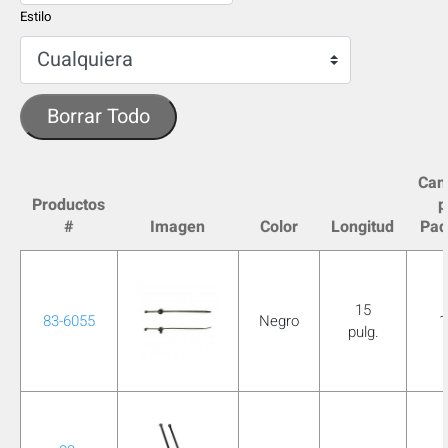
Estilo
Borrar Todo
Can
Productos
p
#
Imagen
Color
Longitud
Paq
15
83-6055
Negro
1
pulg.