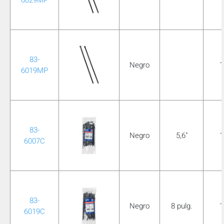
83-
Negro
1
6019MP
83-
Negro
5,6"
1
6007C
83-
Negro
8 pulg.
1
6019C