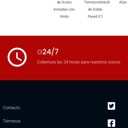
de Acero
Termocontráctil
Alumi
Aisladas con
de Doble
Vinilo
Pared 3:1
access_time
G
24/7
Cobertura las 24 horas para nuestros socios.
Contacto
Términos