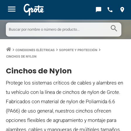
menu
chat_bubble
call
location_on
search
CONEXIONES ELÉCTRICAS
SOPORTE Y PROTECCIÓN
keyboard_arrow_right
keyboard_arrow_right
keyboard_arrow_right
CINCHOS DE NYLON
Cinchos de Nylon
Protege los sistemas críticos de cables y alambres en
tu vehículo con la línea de cinchos de nylon de Grote.
Fabricados con material de nylon de Poliamida 6.6
(PA66) de uso general, nuestros cinchos ofrecen
opciones flexibles de agrupamiento y montaje para
alambres, cables y mangueras de múltiples tamaños,