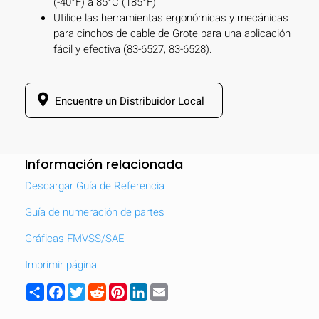
(-40°F) a 85°C (185°F)
Utilice las herramientas ergonómicas y mecánicas
para cinchos de cable de Grote para una aplicación
fácil y efectiva (83-6527, 83-6528).
Encuentre un Distribuidor Local
Información relacionada
Descargar Guía de Referencia
Guía de numeración de partes
Gráficas FMVSS/SAE
OCULTAR
keyboard_arrow_down
Imprimir página
Comparar
Share
Facebook
Twitter
Reddit
Pinterest
LinkedIn
Email
[MISSING: