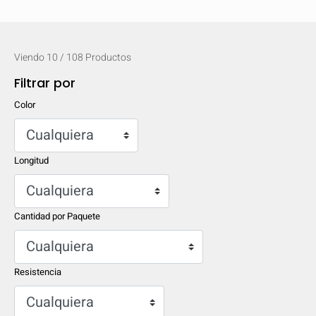
mobile_display_warn Please
turn your phone to ]
Viendo
10
/
108
Productos
Filtrar por
Color
Longitud
Cantidad por Paquete
Resistencia