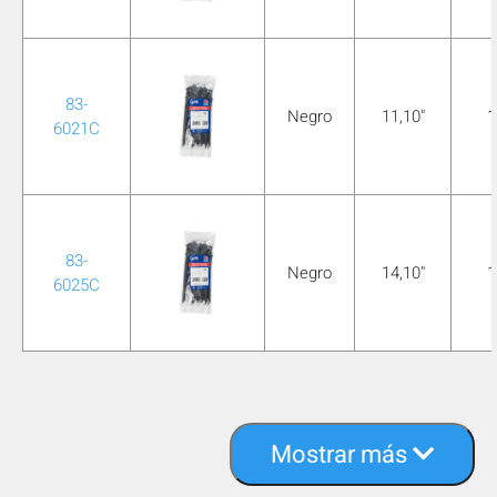
83-
Negro
11,10"
1
6021C
83-
Negro
14,10"
1
6025C
Mostrar más