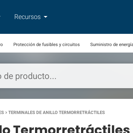
Recursos
ro
Protección de fusibles y circuitos
Suministro de energí
ES
TERMINALES DE ANILLO TERMORRETRÁCTILES
keyboard_arrow_right
lo Termorretráctiles