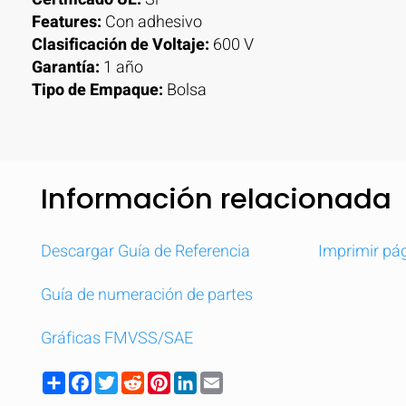
Features:
Con adhesivo
Clasificación de Voltaje:
600 V
Garantía:
1 año
Tipo de Empaque:
Bolsa
Información relacionada
Descargar Guía de Referencia
Imprimir pá
Guía de numeración de partes
Gráficas FMVSS/SAE
Share
Facebook
Twitter
Reddit
Pinterest
LinkedIn
Email