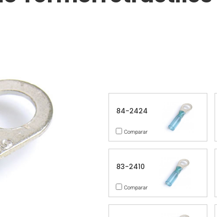
84-2424
Comparar
83-2410
Comparar