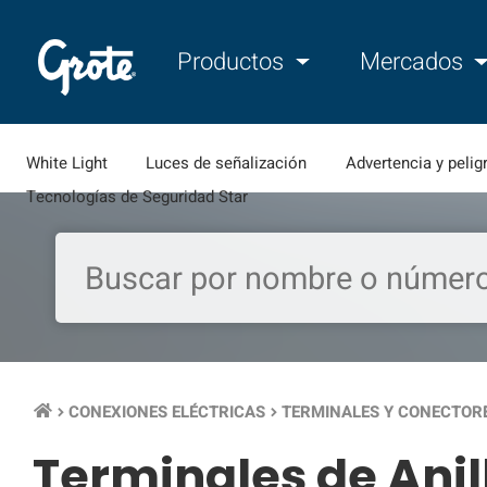
Productos
Mercados
White Light
Luces de señalización
Advertencia y pelig
Tecnologías de Seguridad Star
CONEXIONES ELÉCTRICAS
TERMINALES Y CONECTOR
keyboard_arrow_right
keyboard_arrow_right
Terminales de Anil