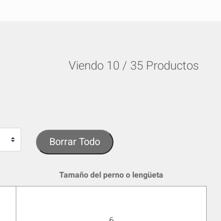
Viendo
10
/
35
Productos
Borrar Todo
Tamaño del perno o lengüeta
OCULTAR
keyboard_arrow_down
te...
6