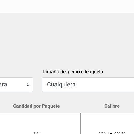
Tamaño del perno o lengüeta
Cantidad por Paquete
Calibre
pare rápidamente hasta 5 productos de Gro
50
22-18 AWG