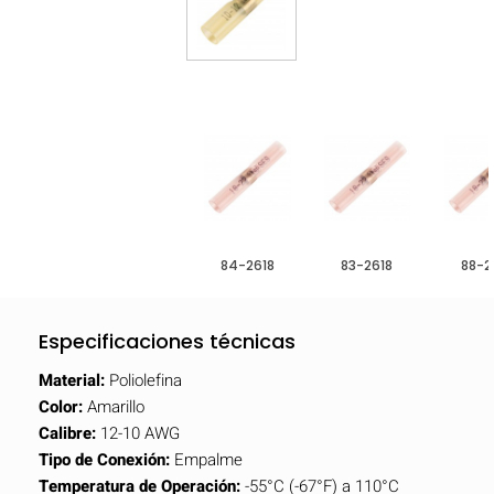
84-2618
83-2618
88-2
Especificaciones técnicas
Material:
Poliolefina
Color:
Amarillo
Calibre:
12-10 AWG
Tipo de Conexión:
Empalme
Temperatura de Operación:
-55°C (-67°F) a 110°C