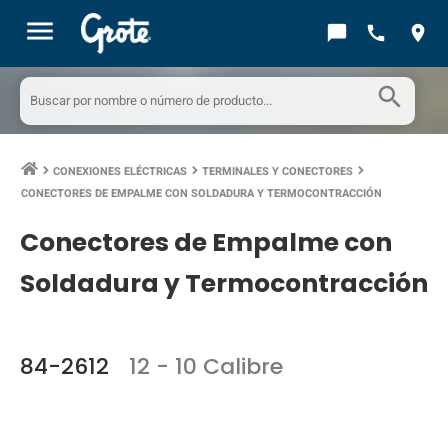
menu
chat_bubble
call
location_on
search
CONEXIONES ELÉCTRICAS
TERMINALES Y CONECTORES
keyboard_arrow_right
keyboard_arrow_right
keyboard_arrow_right
CONECTORES DE EMPALME CON SOLDADURA Y TERMOCONTRACCIÓN
Conectores de Empalme con
Soldadura y Termocontracción
84-2612
12 - 10 Calibre