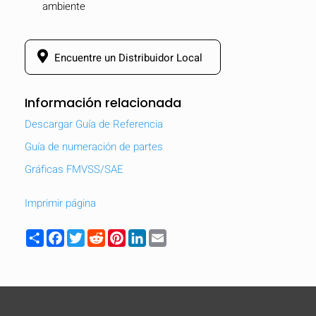
ambiente
Encuentre un Distribuidor Local
Información relacionada
Descargar Guía de Referencia
Guía de numeración de partes
Gráficas FMVSS/SAE
Imprimir página
Share
Facebook
Twitter
Reddit
Pinterest
LinkedIn
Email
OCULTAR
keyboard_arrow_down
Comparar
[MISSING: