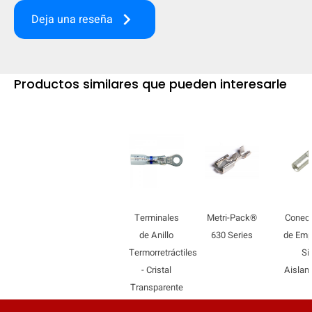
keyboard_arrow_right
Deja una reseña
Productos similares que pueden interesarle
Terminales
Metri-Pack®
Conec
de Anillo
630 Series
de Em
Termorretráctiles
Si
- Cristal
Aislam
Transparente