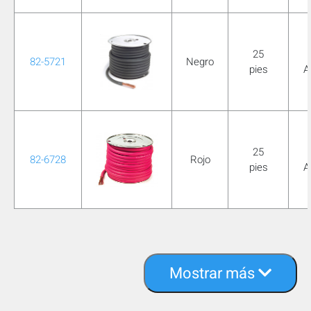
25
82-5721
Negro
pies
A
25
82-6728
Rojo
pies
A
Mostrar más