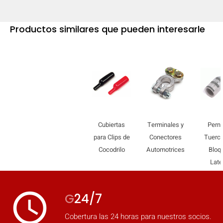
Productos similares que pueden interesarle
Cubiertas
Terminales y
Perno
para Clips de
Conectores
Tuerca
Cocodrilo
Automotrices
Bloq
Late
access_time
G
24/7
Cobertura las 24 horas para nuestros socios.