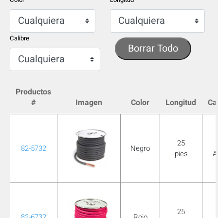
Color
Longitud
Calibre
Borrar Todo
Productos
#
Imagen
Color
Longitud
Ca
25
82-5732
Negro
pies
A
OCULTAR
keyboard_arrow_down
Comparar
[MISSING:
25
82-6732
Rojo