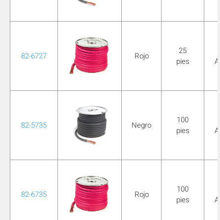
25
82-6727
Rojo
pies
A
100
82-5735
Negro
pies
A
100
82-6735
Rojo
pies
A