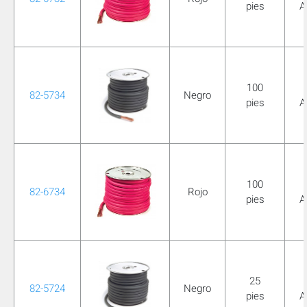
pies
A
mobile_display_warn Please
turn your phone to ]
100
82-5734
Negro
pies
A
100
82-6734
Rojo
pies
A
25
82-5724
Negro
pies
A