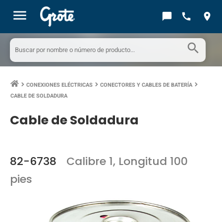
menu
chat_bubble
call
location_on
search
CONEXIONES ELÉCTRICAS
CONECTORES Y CABLES DE BATERÍA
keyboard_arrow_right
keyboard_arrow_right
keyboard_arrow_right
CABLE DE SOLDADURA
Cable de Soldadura
82-6738
Calibre 1, Longitud 100
pies