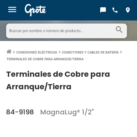
menu
chat_bubble
call
location_on
search
CONEXIONES ELÉCTRICAS
CONECTORES Y CABLES DE BATERÍA
keyboard_arrow_right
keyboard_arrow_right
keyboard_arrow_right
TERMINALES DE COBRE PARA ARRANQUE/TIERRA
Terminales de Cobre para
Arranque/Tierra
84-9198
MagnaLug® 1/2"