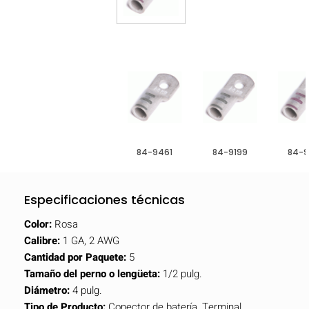
84-9461
84-9199
84-9
Especificaciones técnicas
Color:
Rosa
Calibre:
1 GA, 2 AWG
Cantidad por Paquete:
5
Tamaño del perno o lengüeta:
1/2 pulg.
Diámetro:
4 pulg.
Tipo de Producto:
Conector de batería, Terminal