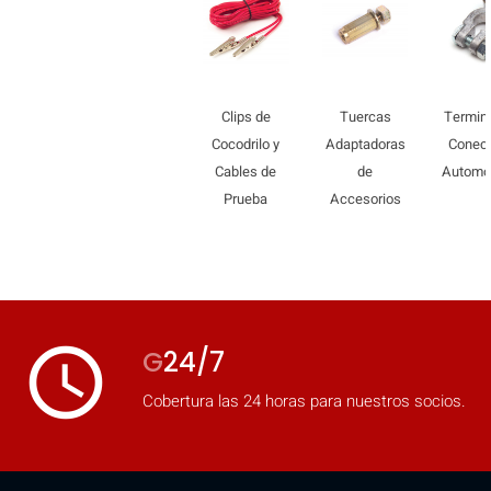
mobile_display_warn Please
turn your phone to ]
Clips de
Tuercas
Termina
Cocodrilo y
Adaptadoras
Conec
Cables de
de
Automo
Prueba
Accesorios
access_time
G
24/7
Cobertura las 24 horas para nuestros socios.