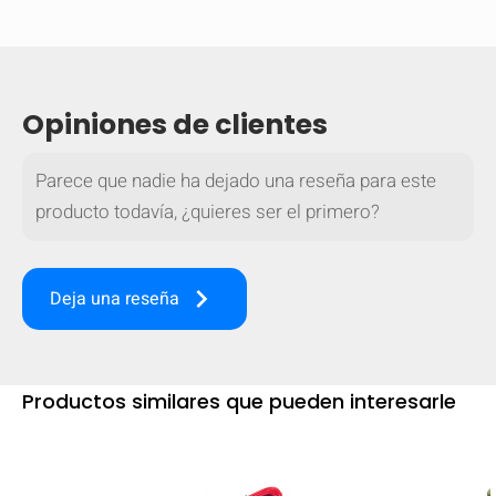
Opiniones de clientes
Parece que nadie ha dejado una reseña para este
producto todavía, ¿quieres ser el primero?
keyboard_arrow_right
Deja una reseña
OCULTAR
keyboard_arrow_down
Productos similares que pueden interesarle
Comparar
[MISSING: