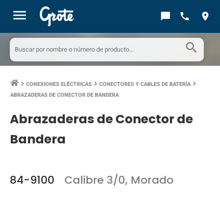
menu
chat_bubble
call
location_on
search
CONEXIONES ELÉCTRICAS
CONECTORES Y CABLES DE BATERÍA
keyboard_arrow_right
keyboard_arrow_right
keyboard_arrow_right
ABRAZADERAS DE CONECTOR DE BANDERA
Abrazaderas de Conector de
Bandera
84-9100
Calibre 3/0, Morado