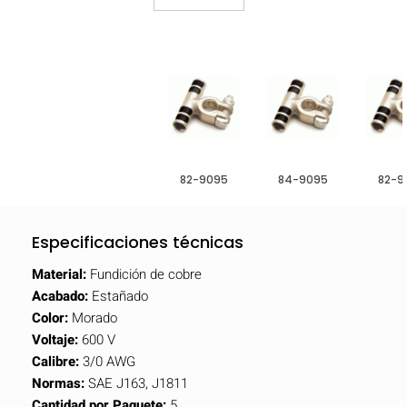
82-9095
84-9095
82-9
Especificaciones técnicas
Material:
Fundición de cobre
Acabado:
Estañado
Color:
Morado
Voltaje:
600 V
Calibre:
3/0 AWG
Normas:
SAE J163, J1811
Cantidad por Paquete:
5