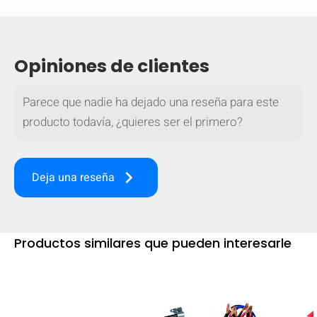
Opiniones de clientes
Parece que nadie ha dejado una reseña para este
producto todavía, ¿quieres ser el primero?
keyboard_arrow_right
Deja una reseña
Productos similares que pueden interesarle
OCULTAR
keyboard_arrow_down
Comparar
[MISSING: