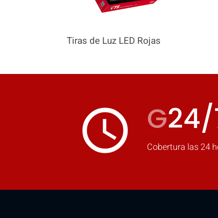
Tiras de Luz LED Rojas
G
24/
access_time
Cobertura las 24 h