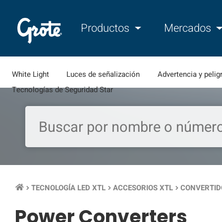
Productos
Mercados
White Light
Luces de señalización
Advertencia y pelig
Tecnologías de Seguridad Star
TECNOLOGÍA LED XTL
ACCESORIOS XTL
CONVERTID
keyboard_arrow_right
keyboard_arrow_right
keyboard_arrow_right
Power Converters