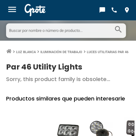
menu
chat_bubble
call
location_on
search
LUZ BLANCA
ILUMINACIÓN DE TRABAJO
LUCES UTILITARIAS PAR 46
keyboard_arrow_right
keyboard_arrow_right
keyboard_arrow_right
Par 46 Utility Lights
Sorry, this product family is obsolete...
Productos similares que pueden interesarle