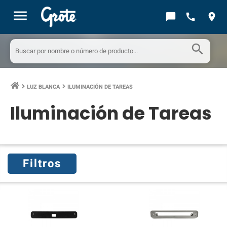
menu
chat_bubble
call
location_on
search
LUZ BLANCA
ILUMINACIÓN DE TAREAS
keyboard_arrow_right
keyboard_arrow_right
Iluminación de Tareas
Filtros