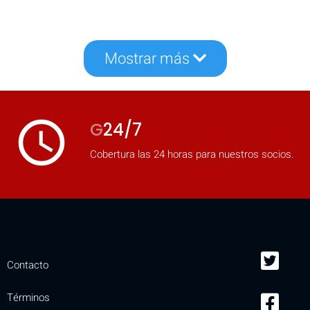
Mostrar más
access_time
G
24/7
Cobertura las 24 horas para nuestros socios.
Contacto
Términos