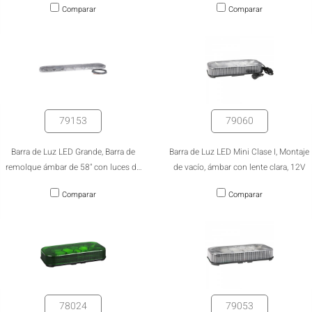
Comparar
Comparar
de trabajo.
79153
79060
Barra de Luz LED Grande, Barra de
Barra de Luz LED Mini Clase I, Montaje
remolque ámbar de 58" con luces de
de vacío, ámbar con lente clara, 12V
frenado/traseras/direccionales y luces
Comparar
Comparar
de trabajo.
78024
79053