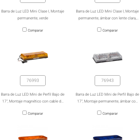
Barra de Luz LED Mini Clase I, Montaje
Barra de Luz LED Mini Clase I, Montaje
permanente, verde
permanente, ámbar con lente clara,
12V/24V
Comparar
Comparar
76993
76943
Barra de Luz LED Mini de Perfil Bajo de
Barra de Luz LED Mini de Perfil Bajo de
17", Montaje magnético con cable de
17", Montaje permanente, ámbar con
alimentación auxiliar
lente clara
OCULTAR
keyboard_arrow_down
Comparar
Comparar
Comparar
[MISSING: