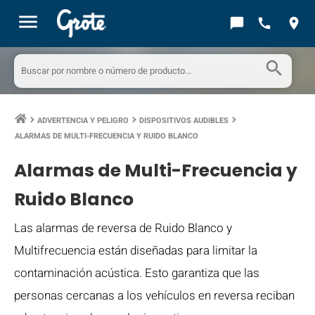
menu
chat_bubble
call
location_on
search
ADVERTENCIA Y PELIGRO
DISPOSITIVOS AUDIBLES
keyboard_arrow_right
keyboard_arrow_right
keyboard_arrow_right
ALARMAS DE MULTI-FRECUENCIA Y RUIDO BLANCO
Alarmas de Multi-Frecuencia y
Ruido Blanco
Las alarmas de reversa de Ruido Blanco y
Multifrecuencia están diseñadas para limitar la
contaminación acústica. Esto garantiza que las
personas cercanas a los vehículos en reversa reciban