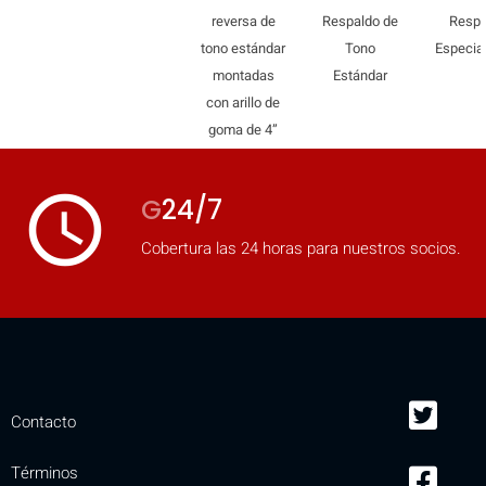
reversa de
Respaldo de
Respa
tono estándar
Tono
Especia
montadas
Estándar
con arillo de
goma de 4”
access_time
G
24/7
Cobertura las 24 horas para nuestros socios.
Contacto
Términos