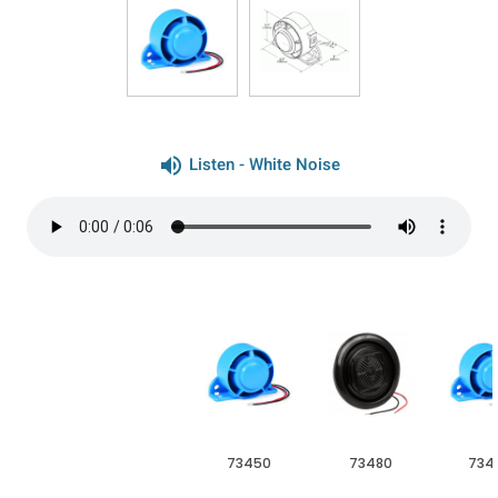
volume_up
Listen - White Noise
73450
73480
734