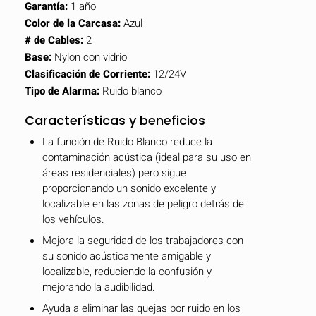
Garantía:
1 año
Color de la Carcasa:
Azul
# de Cables:
2
Base:
Nylon con vidrio
Clasificación de Corriente:
12/24V
Tipo de Alarma:
Ruido blanco
Características y beneficios
La función de Ruido Blanco reduce la
contaminación acústica (ideal para su uso en
áreas residenciales) pero sigue
proporcionando un sonido excelente y
localizable en las zonas de peligro detrás de
los vehículos.
Mejora la seguridad de los trabajadores con
OCULTAR
keyboard_arrow_down
su sonido acústicamente amigable y
Comparar
localizable, reduciendo la confusión y
mejorando la audibilidad.
[MISSING:
Ayuda a eliminar las quejas por ruido en los