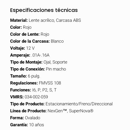
Especificaciones técnicas
Material:
Lente acrílico, Carcasa ABS
Color:
Rojo
Color de Lente:
Rojo
Color de la Carcasa:
Blanco
Voltaje:
12 V
Amperaje:
.01A-.16A
Tipo de Montaje:
Ojal, Soporte
Tipo de Conexión:
Pin macho
Tamaño:
6 pulg.
Regulaciones:
FMVSS 108
Funciones:
I6, P, P2, S, T
VMRS:
034-002-059
Tipo de Producto:
Estacionamiento/Freno/Direccional
Línea de Producto:
NexGen™, SuperNova®
Forma:
Ovalado
Garantía:
10 años