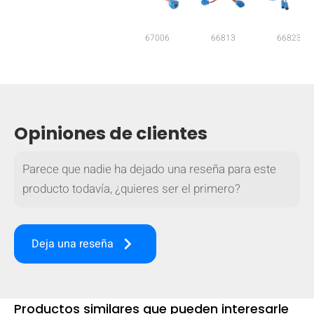
mobile_display_warn Please
67006
66813
66823
turn your phone to ]
Opiniones de clientes
Parece que nadie ha dejado una reseña para este
producto todavía, ¿quieres ser el primero?
keyboard_arrow_right
Deja una reseña
Productos similares que pueden interesarle