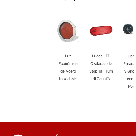
Luz
Luces LED
Luce
Económica
Ovaladas de
Parada,
de Acero
Stop Tail Turn
y Giro 
Inoxidable
Hi Count®
con 
Per