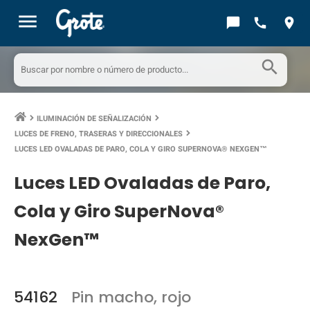
menu
chat_bubble
call
location_on
search
ILUMINACIÓN DE SEÑALIZACIÓN
keyboard_arrow_right
keyboard_arrow_right
LUCES DE FRENO, TRASERAS Y DIRECCIONALES
keyboard_arrow_right
LUCES LED OVALADAS DE PARO, COLA Y GIRO SUPERNOVA® NEXGEN™
Luces LED Ovaladas de Paro,
Cola y Giro SuperNova®
NexGen™
54162
Pin macho, rojo