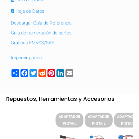
Hoja de Datos
Descargar Guía de Referencia
Guía de numeración de partes
Gráficas FMVSS/SAE
Imprimir página
Share
Facebook
Twitter
Reddit
Pinterest
LinkedIn
Email
Repuestos, Herramientas y Accesorios
OCULTAR
keyboard_arrow_down
Comparar
ADAPTADOR
ADAPTADOR
ADAPTADOR
PIGTAIL
PIGTAIL
PIGTAIL
[MISSING: