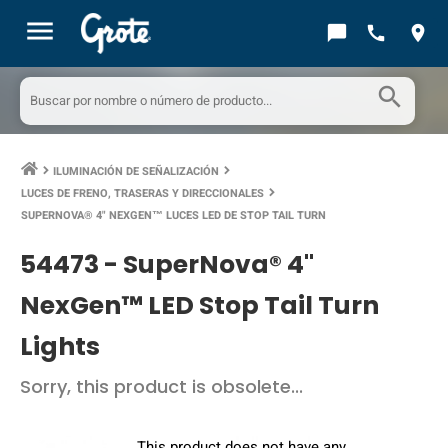
menu
chat_bubble
call
location_on
search
ILUMINACIÓN DE SEÑALIZACIÓN
keyboard_arrow_right
keyboard_arrow_right
LUCES DE FRENO, TRASERAS Y DIRECCIONALES
keyboard_arrow_right
SUPERNOVA® 4" NEXGEN™ LUCES LED DE STOP TAIL TURN
54473 -
SuperNova® 4"
NexGen™ LED Stop Tail Turn
Lights
Sorry, this product is obsolete...
This product does not have any