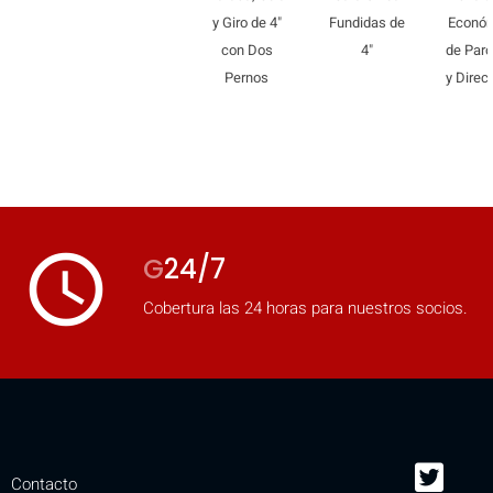
y Giro de 4"
Fundidas de
Econó
con Dos
4"
de Paro
Pernos
y Direc
access_time
G
24/7
Cobertura las 24 horas para nuestros socios.
Contacto