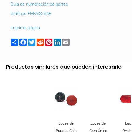
Guía de numeración de partes
Gráficas FMVSS/SAE
Imprimir página
Share
Facebook
Twitter
Reddit
Pinterest
LinkedIn
Email
Productos similares que pueden interesarle
Luces de
Luces de
Luc
Parada, Cola
Cara Única
Oval