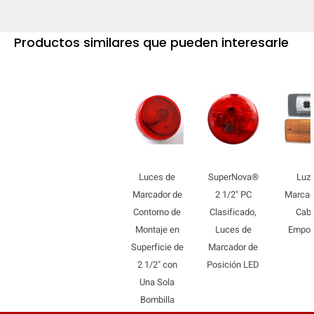
mobile_display_warn Please
Productos similares que pueden interesarle
turn your phone to ]
Luces de
SuperNova®
Luz 
Marcador de
2 1/2" PC
Marcad
Contorno de
Clasificado,
Cab
Montaje en
Luces de
Empot
Superficie de
Marcador de
2 1/2" con
Posición LED
Una Sola
Bombilla