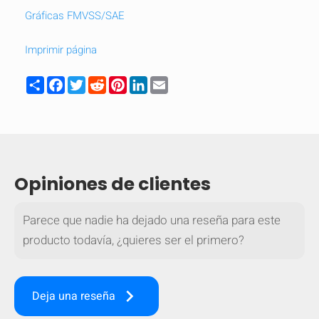
Gráficas FMVSS/SAE
Imprimir página
Share
Facebook
Twitter
Reddit
Pinterest
LinkedIn
Email
Opiniones de clientes
Parece que nadie ha dejado una reseña para este
producto todavía, ¿quieres ser el primero?
OCULTAR
keyboard_arrow_down
Comparar
keyboard_arrow_right
Deja una reseña
[MISSING: