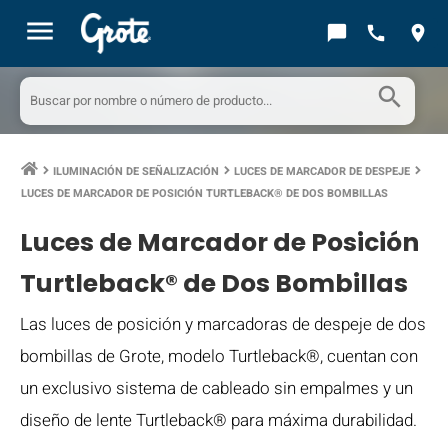
menu
chat_bubble
call
location_on
search
ILUMINACIÓN DE SEÑALIZACIÓN
LUCES DE MARCADOR DE DESPEJE
keyboard_arrow_right
keyboard_arrow_right
keyboard_arrow_right
LUCES DE MARCADOR DE POSICIÓN TURTLEBACK® DE DOS BOMBILLAS
Luces de Marcador de Posición
Turtleback® de Dos Bombillas
Las luces de posición y marcadoras de despeje de dos
bombillas de Grote, modelo Turtleback®, cuentan con
un exclusivo sistema de cableado sin empalmes y un
diseño de lente Turtleback® para máxima durabilidad.