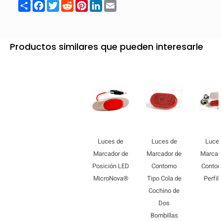
Share
Facebook
Twitter
Reddit
Pinterest
LinkedIn
Email
Productos similares que pueden interesarle
Luces de
Luces de
Luce
Marcador de
Marcador de
Marcad
Posición LED
Contorno
Contor
MicroNova®
Tipo Cola de
Perfil
Cochino de
Dos
Bombillas