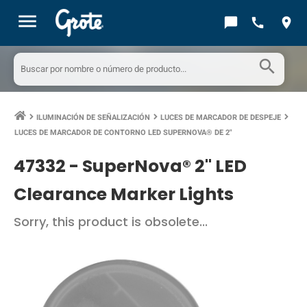
menu
chat_bubble
call
location_on
search
ILUMINACIÓN DE SEÑALIZACIÓN
LUCES DE MARCADOR DE DESPEJE
keyboard_arrow_right
keyboard_arrow_right
keyboard_arrow_right
LUCES DE MARCADOR DE CONTORNO LED SUPERNOVA® DE 2"
47332 -
SuperNova® 2" LED
Clearance Marker Lights
Sorry, this product is obsolete...