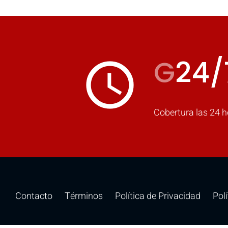
G
24/
access_time
Cobertura las 24 h
Contacto
Términos
Política de Privacidad
Pol