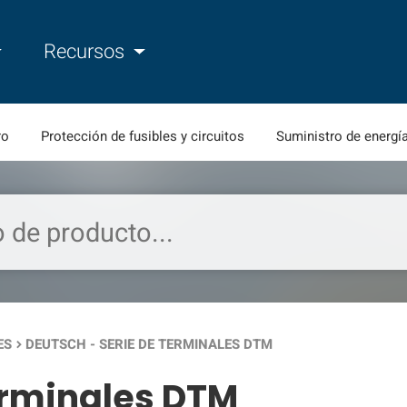
Recursos
ro
Protección de fusibles y circuitos
Suministro de energí
ES
DEUTSCH - SERIE DE TERMINALES DTM
keyboard_arrow_right
erminales DTM