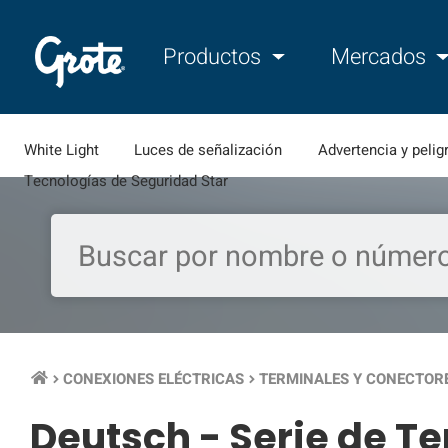
Productos
Mercados
White Light
Luces de señalización
Advertencia y pelig
Tecnologías de Seguridad Star
CONEXIONES ELÉCTRICAS
TERMINALES Y CONECTOR
keyboard_arrow_right
keyboard_arrow_right
Deutsch - Serie de T