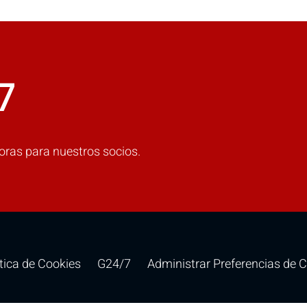
COMPARAR
7
Agrega más productos para comparar.
oras para nuestros socios.
ítica de Cookies
G24/7
Administrar Preferencias de 