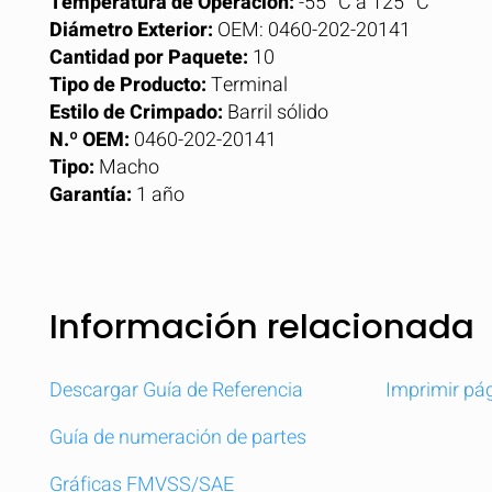
Temperatura de Operación:
-55 °C a 125 °C
Diámetro Exterior:
OEM: 0460-202-20141
Cantidad por Paquete:
10
Tipo de Producto:
Terminal
Estilo de Crimpado:
Barril sólido
N.º OEM:
0460-202-20141
Tipo:
Macho
Garantía:
1 año
Información relacionada
Descargar Guía de Referencia
Imprimir pá
Guía de numeración de partes
Gráficas FMVSS/SAE