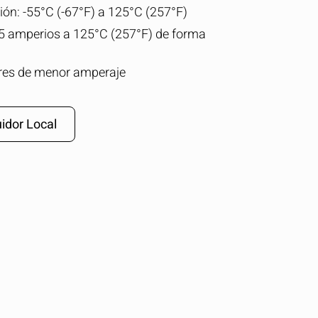
ón: -55°C (-67°F) a 125°C (257°F)
.5 amperios a 125°C (257°F) de forma
res de menor amperaje
idor Local