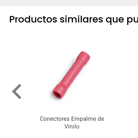
Productos similares que pu
keyboard_arrow_left
Conectores Empalme de
Vinilo