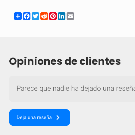
Share
Facebook
Twitter
Reddit
Pinterest
LinkedIn
Email
Opiniones de clientes
Parece que nadie ha dejado una reseña 
Comparar
keyboard_arrow_right
Deja una reseña
Com