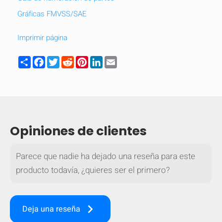
mobile_display_warn Please
Gráficas FMVSS/SAE
turn your phone to ]
Imprimir página
Share
Facebook
Twitter
Reddit
Pinterest
LinkedIn
Email
Opiniones de clientes
Parece que nadie ha dejado una reseña para este
producto todavía, ¿quieres ser el primero?
keyboard_arrow_right
Deja una reseña