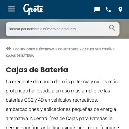
menu
chat_bubble
call
location_on
search
CONEXIONES ELÉCTRICAS
CONECTORES Y CABLES DE BATERÍA
keyboard_arrow_right
keyboard_arrow_right
keyboard_arrow_right
CAJAS DE BATERÍA
Cajas de Batería
La creciente demanda de más potencia y ciclos más
profundos ha llevado a un uso más amplio de las
baterías GC2 y 4D en vehículos recreativos,
embarcaciones y aplicaciones pequeñas de energía
alternativa. Nuestra línea de Cajas para Baterías le
permite configurar la disposición que mejor funcione