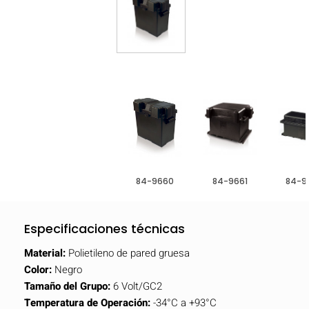
84-9660
84-9661
84-9
Especificaciones técnicas
Material:
Polietileno de pared gruesa
Color:
Negro
Tamaño del Grupo:
6 Volt/GC2
Temperatura de Operación:
-34°C a +93°C