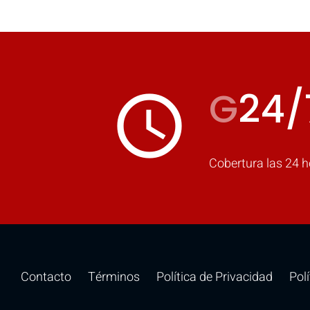
G
24/
access_time
Cobertura las 24 h
Contacto
Términos
Política de Privacidad
Pol