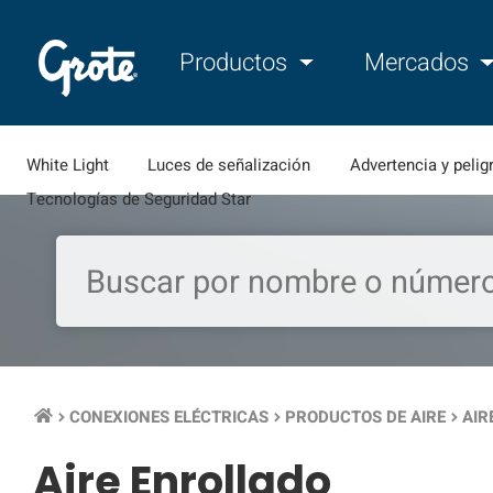
Productos
Mercados
White Light
Luces de señalización
Advertencia y pelig
Tecnologías de Seguridad Star
CONEXIONES ELÉCTRICAS
PRODUCTOS DE AIRE
AIR
keyboard_arrow_right
keyboard_arrow_right
keyboard_arrow_right
Aire Enrollado