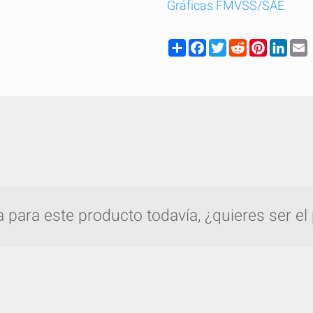
Gráficas FMVSS/SAE
Share
Facebook
Twitter
Reddit
Pinteres
Link
para este producto todavía, ¿quieres ser el
pare rápidamente hasta 5 productos de Gro