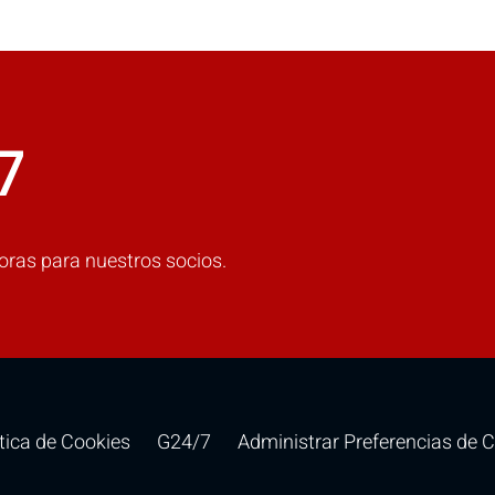
COMPARAR
7
Agrega más productos para comparar.
oras para nuestros socios.
ítica de Cookies
G24/7
Administrar Preferencias de 