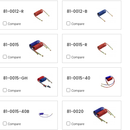
81-0012-R
81-0012-B
Compare
Compare
81-0015
81-0015-R
Compare
Compare
81-0015-GH
81-0015-40
Compare
Compare
81-0015-40B
81-0020
Compare
Compare