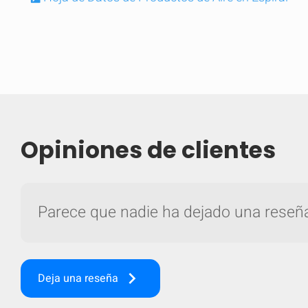
Opiniones de clientes
Parece que nadie ha dejado una reseña 
Comparar
Com
keyboard_arrow_right
Deja una reseña